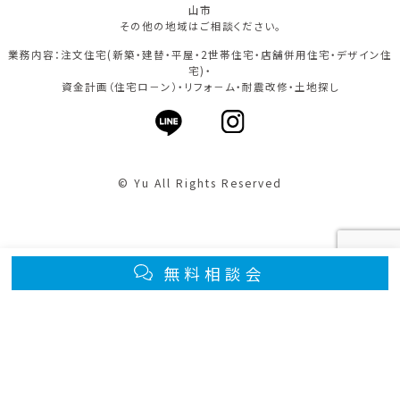
山市
その他の地域はご相談ください。
業務内容：注文住宅(新築・建替・平屋・2世帯住宅・店舗併用住宅・デザイン住
宅)・
資金計画（住宅ロ－ン）・リフォ－ム・耐震改修・土地探し
© Yu All Rights Reserved
無料相談会