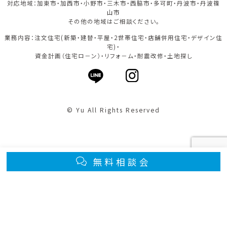
対応地域：加東市・加西市・小野市・三木市・西脇市・多可町・丹波市・丹波篠
山市
その他の地域はご相談ください。
業務内容：注文住宅(新築・建替・平屋・2世帯住宅・店舗併用住宅・デザイン住
宅)・
資金計画（住宅ロ－ン）・リフォ－ム・耐震改修・土地探し
© Yu All Rights Reserved
無料相談会